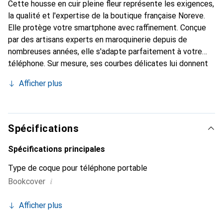
Cette housse en cuir pleine fleur représente les exigences,
la qualité et l'expertise de la boutique française Noreve.
Elle protège votre smartphone avec raffinement. Conçue
par des artisans experts en maroquinerie depuis de
nombreuses années, elle s'adapte parfaitement à votre
téléphone. Sur mesure, ses courbes délicates lui donnent
une véritable seconde peau. Elle devient un accessoire
Afficher plus
chic et essentiel de votre smartphone. Reconnaître
internationalement pour ses produits de haute qualité, la
marque Noreve est un choix sûr pour une clientèle
exigeante.
Spécifications
Spécifications principales
Type de coque pour téléphone portable
i
Bookcover
Afficher plus