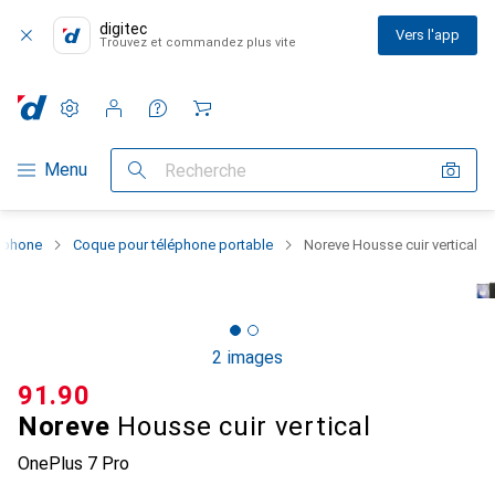
digitec
Vers l'app
Trouvez et commandez plus vite
Paramètres
Compte client
Listes de comparaison
Listes d'envies
Panier
Navigation par catégorie
Menu
Recherche
rtphone
Coque pour téléphone portable
Noreve Housse cuir vertical
2 images
CHF
91.90
Noreve
Housse cuir vertical
OnePlus 7 Pro