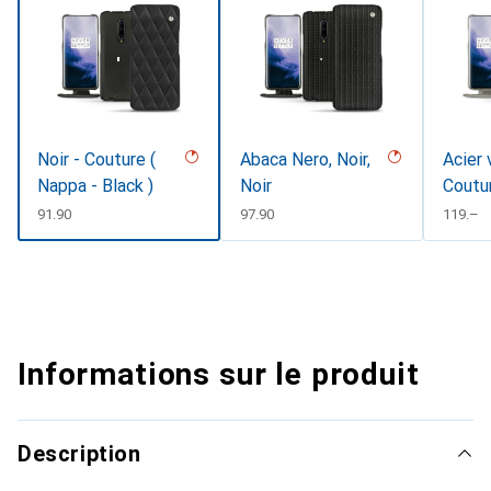
Noir - Couture (
Abaca Nero, Noir,
Acier 
Nappa - Black )
Noir
Coutu
CHF
91.90
CHF
97.90
CHF
119.–
Informations sur le produit
Description