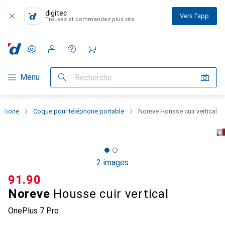
digitec
Vers l'app
Trouvez et commandez plus vite
Paramètres
Compte client
Listes de comparaison
Listes d'envies
Panier
Navigation par catégorie
Menu
Recherche
rtphone
Coque pour téléphone portable
Noreve Housse cuir vertical
2 images
CHF
91.90
Noreve
Housse cuir vertical
OnePlus 7 Pro