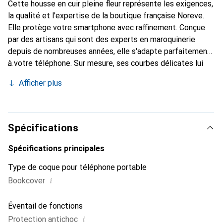
Cette housse en cuir pleine fleur représente les exigences,
la qualité et l'expertise de la boutique française Noreve.
Elle protège votre smartphone avec raffinement. Conçue
par des artisans qui sont des experts en maroquinerie
depuis de nombreuses années, elle s'adapte parfaitement
à votre téléphone. Sur mesure, ses courbes délicates lui
confèrent une véritable seconde peau. Elle devient un
Afficher plus
accessoire élégant et essentiel pour votre smartphone.
Reconnaître internationalement pour ses produits de
haute qualité, la marque Noreve est un choix sûr pour une
clientèle exigeante.
Spécifications
Spécifications principales
Type de coque pour téléphone portable
i
Bookcover
Éventail de fonctions
i
Protection antichoc