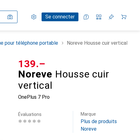
Paramètres
Compte client
Listes de comparaison
Listes d'envies
Panier
Se connecter
e pour téléphone portable
Noreve Housse cuir vertical
CHF
139.–
Noreve
Housse cuir
vertical
OnePlus 7 Pro
Marque
Évaluations
Plus de produits
Noreve