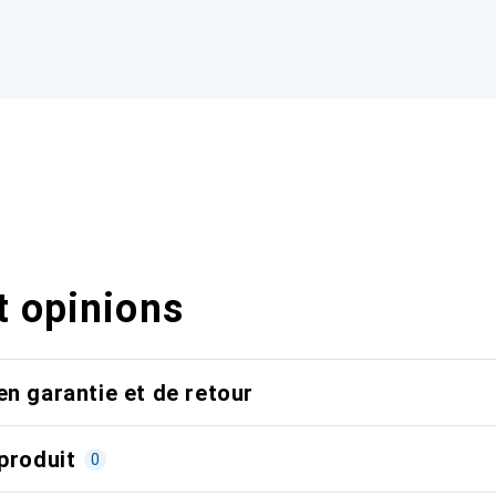
t opinions
en garantie et de retour
produit
0