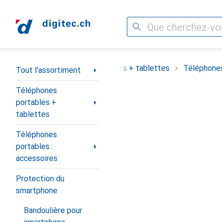
Recherche
Navigation par catégorie
assortiment
Téléphones portables + tablettes
Téléphones
Tout l'assortiment
Téléphones
portables +
tablettes
Téléphones
portables :
accessoires
Protection du
smartphone
Bandoulière pour