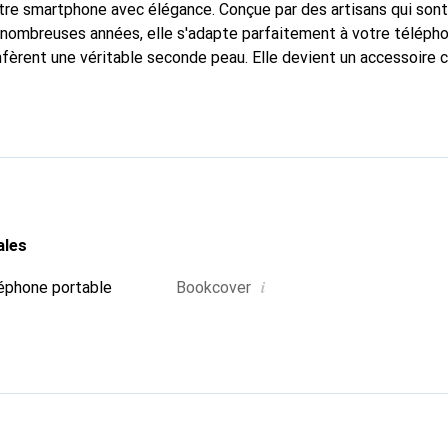
tre smartphone avec élégance. Conçue par des artisans qui son
nombreuses années, elle s'adapte parfaitement à votre télépho
onfèrent une véritable seconde peau. Elle devient un accessoire 
Reconnaît internationalement pour ses produits de haute quali
e clientèle exigeante.
ales
i
éphone portable
Bookcover