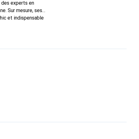
t des experts en
ne. Sur mesure, ses
chic et indispensable
té, la marque Noreve