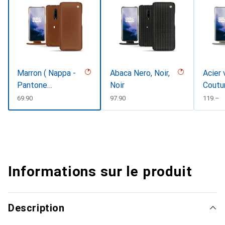
Marron ( Nappa -
Abaca Nero, Noir,
Acier 
Pantone
Noir
Coutu
#8B4720 )
CHF
69.90
CHF
97.90
CHF
119.–
Informations sur le produit
Description