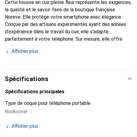
Cette housse en cuir pleine fleur représente les exigences,
la qualité et le savoir-faire de la boutique française
Noreve. Elle protège votre smartphone avec élégance.
Conçue par des artisans expérimentés ayant des années
d'expérience dans le travail du cuir, elle s'adapte
parfaitement à votre téléphone. Sur mesure, elle offre
avec ses courbes délicates une véritable seconde peau.
Afficher plus
Elle devient l'accessoire chic et indispensable pour votre
smartphone. La marque Noreve est reconnue
internationalement pour ses produits de haute qualité et
constitue un choix fiable pour une clientèle exigeante.
Spécifications
Spécifications principales
Type de coque pour téléphone portable
i
Bookcover
Afficher plus