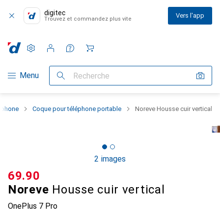
digitec
Vers l'app
Trouvez et commandez plus vite
Paramètres
Compte client
Listes de comparaison
Listes d'envies
Panier
Navigation par catégorie
Menu
Recherche
rtphone
Coque pour téléphone portable
Noreve Housse cuir vertical
2 images
CHF
69.90
Noreve
Housse cuir vertical
OnePlus 7 Pro