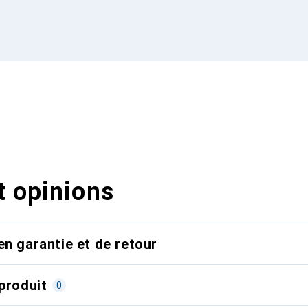
t opinions
en garantie et de retour
produit
0