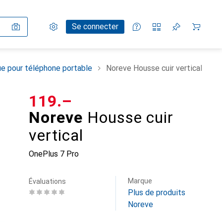
Paramètres
Compte client
Listes de comparaison
Listes d'envies
Panier
Se connecter
e pour téléphone portable
Noreve Housse cuir vertical
CHF
119.–
Noreve
Housse cuir
vertical
OnePlus 7 Pro
Marque
Évaluations
Plus de produits
Noreve