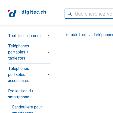
Recherche
Navigation par catégorie
assortiment
Téléphones portables + tablettes
Téléphones
Tout l'assortiment
Téléphones
portables +
tablettes
Téléphones
portables :
accessoires
Protection du
smartphone
Bandoulière pour