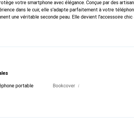
 protège votre smartphone avec élégance. Conçue par des artisa
rience dans le cuir, elle s'adapte parfaitement à votre téléphon
nnent une véritable seconde peau. Elle devient l'accessoire chic
 La marque Noreve est reconnue internationalement pour ses pr
choix fiable pour une clientèle exigeante.
ales
i
éphone portable
Bookcover