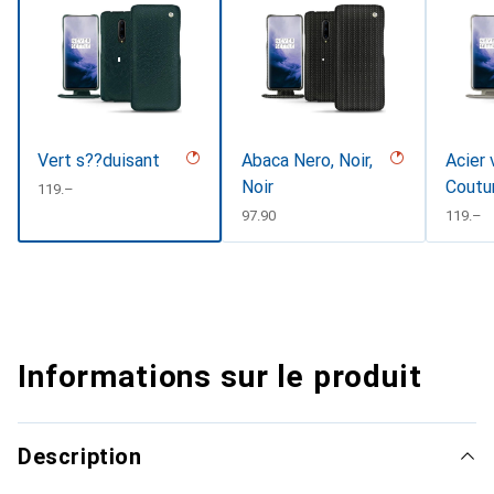
Vert s??duisant
Abaca Nero, Noir,
Acier 
Noir
Coutu
CHF
119.–
CHF
97.90
CHF
119.–
Informations sur le produit
Description