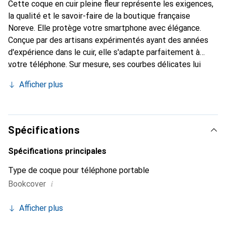
Cette coque en cuir pleine fleur représente les exigences,
la qualité et le savoir-faire de la boutique française
Noreve. Elle protège votre smartphone avec élégance.
Conçue par des artisans expérimentés ayant des années
d'expérience dans le cuir, elle s'adapte parfaitement à
votre téléphone. Sur mesure, ses courbes délicates lui
donnent une véritable seconde peau. Elle devient
Afficher plus
l'accessoire chic et indispensable pour votre smartphone.
Reconnaître internationalement pour ses produits de
haute qualité, la marque Noreve est un choix fiable pour
une clientèle exigeante.
Spécifications
Spécifications principales
Type de coque pour téléphone portable
i
Bookcover
Afficher plus