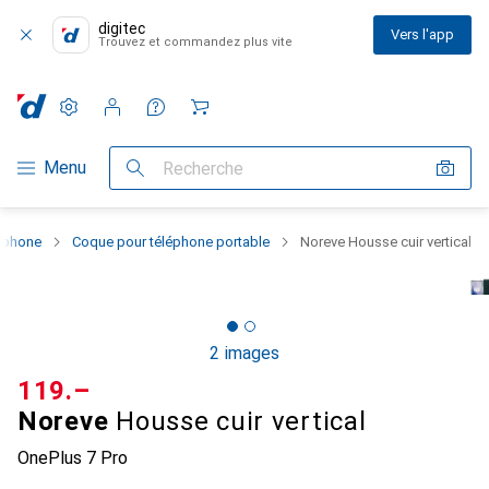
digitec
Vers l'app
Trouvez et commandez plus vite
Paramètres
Compte client
Listes de comparaison
Listes d'envies
Panier
Navigation par catégorie
Menu
Recherche
rtphone
Coque pour téléphone portable
Noreve Housse cuir vertical
2 images
CHF
119.–
Noreve
Housse cuir vertical
OnePlus 7 Pro