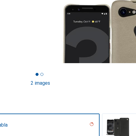
2 images
abla