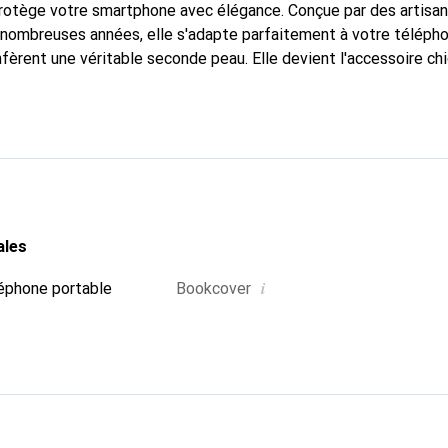
protège votre smartphone avec élégance. Conçue par des artisa
nombreuses années, elle s'adapte parfaitement à votre télépho
nfèrent une véritable seconde peau. Elle devient l'accessoire ch
connaître internationalement pour ses produits de haute quali
e clientèle exigeante.
ales
i
éphone portable
Bookcover