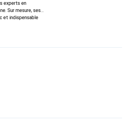
ns experts en
ne. Sur mesure, ses
ic et indispensable
té, la marque Noreve