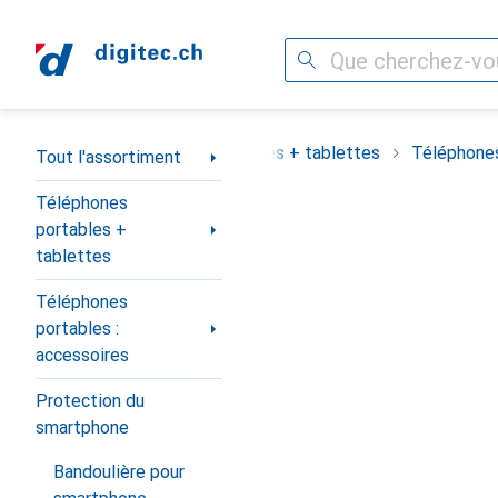
Recherche
Navigation par catégorie
assortiment
Téléphones portables + tablettes
Téléphones
Tout l'assortiment
Téléphones
portables +
tablettes
Téléphones
portables :
accessoires
Protection du
smartphone
Bandoulière pour