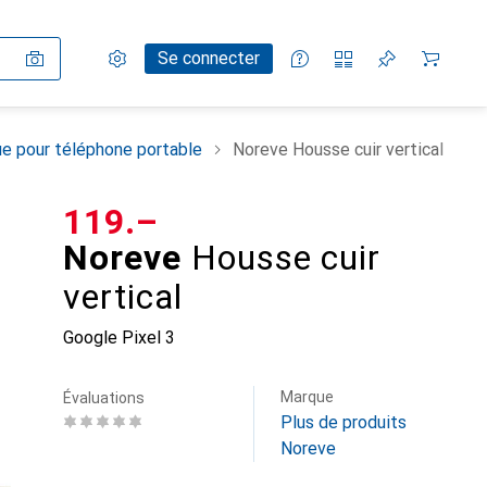
Paramètres
Compte client
Listes de comparaison
Listes d'envies
Panier
Se connecter
e pour téléphone portable
Noreve Housse cuir vertical
CHF
119.–
Noreve
Housse cuir
vertical
Google Pixel 3
Marque
Évaluations
Plus de produits
Noreve