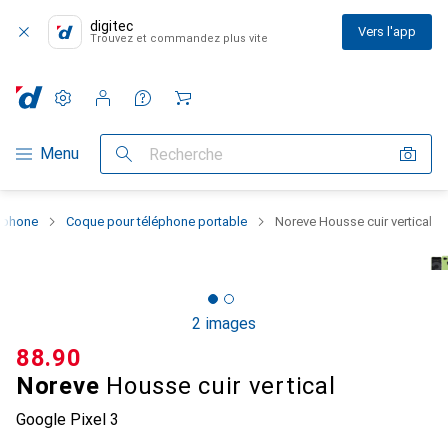
digitec
Vers l'app
Trouvez et commandez plus vite
Paramètres
Compte client
Listes de comparaison
Listes d'envies
Panier
Navigation par catégorie
Menu
Recherche
rtphone
Coque pour téléphone portable
Noreve Housse cuir vertical
2 images
CHF
88.90
Noreve
Housse cuir vertical
Google Pixel 3