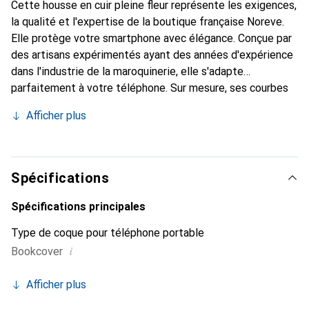
Cette housse en cuir pleine fleur représente les exigences,
la qualité et l'expertise de la boutique française Noreve.
Elle protège votre smartphone avec élégance. Conçue par
des artisans expérimentés ayant des années d'expérience
dans l'industrie de la maroquinerie, elle s'adapte
parfaitement à votre téléphone. Sur mesure, ses courbes
raffinées lui donnent une véritable seconde peau. Elle
Afficher plus
devient l'accessoire chic et indispensable pour votre
smartphone. Reconnaître internationalement pour ses
produits de haute qualité, la marque Noreve est un choix
fiable pour une clientèle exigeante.
Spécifications
Spécifications principales
Type de coque pour téléphone portable
i
Bookcover
Afficher plus