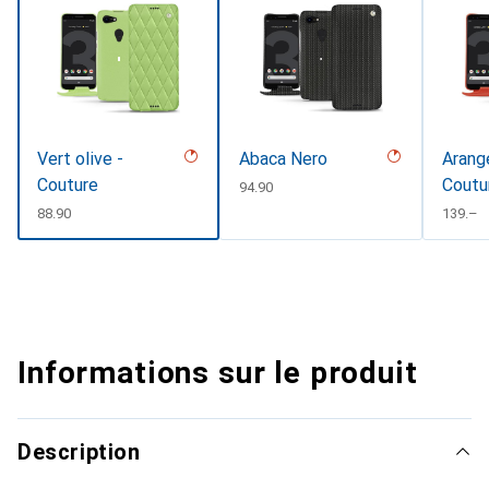
Vert olive -
Abaca Nero
Arange
Couture
Coutu
CHF
94.90
#D331
CHF
88.90
CHF
139.–
Informations sur le produit
Description