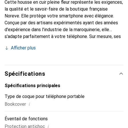
Cette housse en cuir pleine fleur représente les exigences,
la qualité et le savoir-faire de la boutique française
Noreve. Elle protège votre smartphone avec élégance.
Conçue par des artisans expérimentés ayant des années
d'expérience dans l'industrie de la maroquinerie, elle
s'adapte parfaitement à votre téléphone. Sur mesure, ses
courbes raffinées lui confèrent une véritable seconde peau.
Afficher plus
Elle devient l'accessoire chic et indispensable pour votre
smartphone. La marque Noreve est reconnue
internationalement pour ses produits de haute qualité et
constitue un choix fiable pour une clientèle exigeante.
Spécifications
Spécifications principales
Type de coque pour téléphone portable
i
Bookcover
Éventail de fonctions
i
Protection antichoc