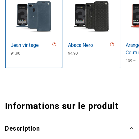
Jean vintage
Abaca Nero
Arange
Coutu
CHF
91.90
CHF
94.90
#D331
CHF
139.–
Informations sur le produit
Description