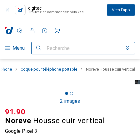
digitec
Vers l'app
Trouvez et commandez plus vite
Paramètres
Compte client
Listes de comparaison
Listes d'envies
Panier
Navigation par catégorie
Menu
Recherche
rtphone
Coque pour téléphone portable
Noreve Housse cuir vertical
2 images
CHF
91.90
Noreve
Housse cuir vertical
Google Pixel 3