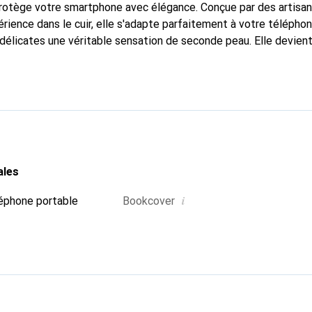
 protège votre smartphone avec élégance. Conçue par des artisa
rience dans le cuir, elle s'adapte parfaitement à votre téléphon
délicates une véritable sensation de seconde peau. Elle devient 
re smartphone. La marque Noreve est reconnue internationaleme
titue un choix fiable pour une clientèle exigeante.
ales
i
éphone portable
Bookcover