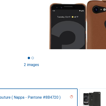
2 images
Couture ( Nappa - Pantone #8B4720 )