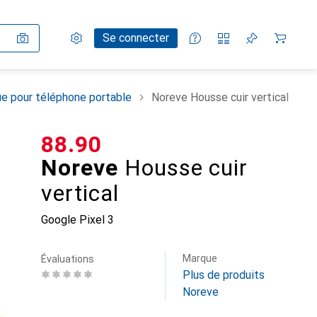
Paramètres
Compte client
Listes de comparaison
Listes d'envies
Panier
Se connecter
e pour téléphone portable
Noreve Housse cuir vertical
CHF
88.90
Noreve
Housse cuir
vertical
Google Pixel 3
Marque
Évaluations
Plus de produits
Noreve