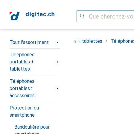
Recherche
Navigation par catégorie
assortiment
Téléphones portables + tablettes
Téléphones
Tout l'assortiment
Téléphones
portables +
tablettes
Téléphones
portables :
accessoires
Protection du
smartphone
Bandoulière pour