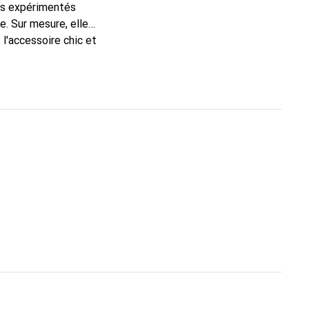
ns expérimentés
e. Sur mesure, elle
l'accessoire chic et
nt pour ses produits