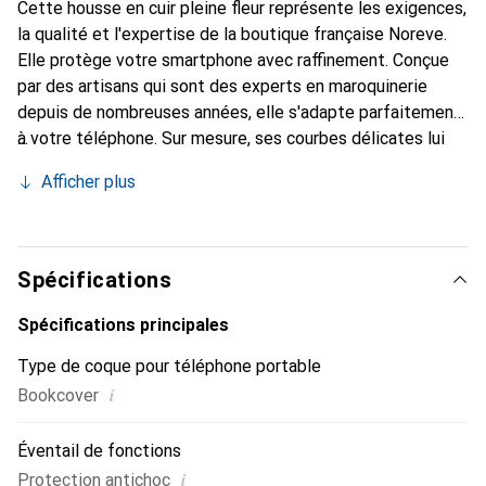
Cette housse en cuir pleine fleur représente les exigences,
la qualité et l'expertise de la boutique française Noreve.
Elle protège votre smartphone avec raffinement. Conçue
par des artisans qui sont des experts en maroquinerie
depuis de nombreuses années, elle s'adapte parfaitement
à votre téléphone. Sur mesure, ses courbes délicates lui
confèrent une véritable seconde peau. Elle devient un
Afficher plus
accessoire chic et essentiel pour votre smartphone.
Reconnaître internationalement pour ses produits de
haute qualité, la marque Noreve est un choix sûr pour une
clientèle exigeante.
Spécifications
Spécifications principales
Type de coque pour téléphone portable
i
Bookcover
Éventail de fonctions
i
Protection antichoc