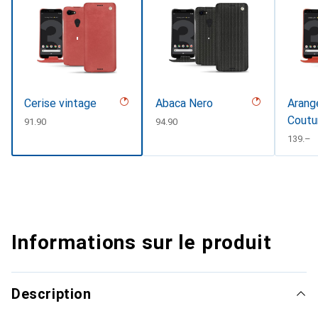
Cerise vintage
Abaca Nero
Arange
Coutu
CHF
91.90
CHF
94.90
#D331
CHF
139.–
Informations sur le produit
Description