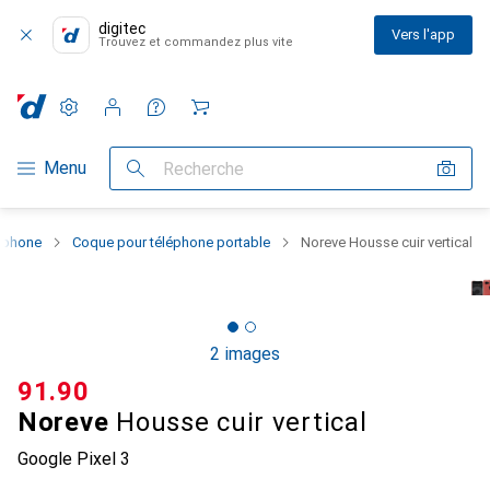
digitec
Vers l'app
Trouvez et commandez plus vite
Paramètres
Compte client
Listes de comparaison
Listes d'envies
Panier
Navigation par catégorie
Menu
Recherche
rtphone
Coque pour téléphone portable
Noreve Housse cuir vertical
2 images
CHF
91.90
Noreve
Housse cuir vertical
Google Pixel 3