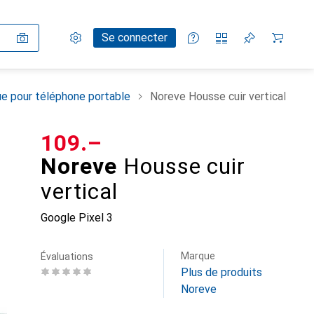
Paramètres
Compte client
Listes de comparaison
Listes d'envies
Panier
Se connecter
e pour téléphone portable
Noreve Housse cuir vertical
CHF
109.–
Noreve
Housse cuir
vertical
Google Pixel 3
Marque
Évaluations
Plus de produits
Noreve