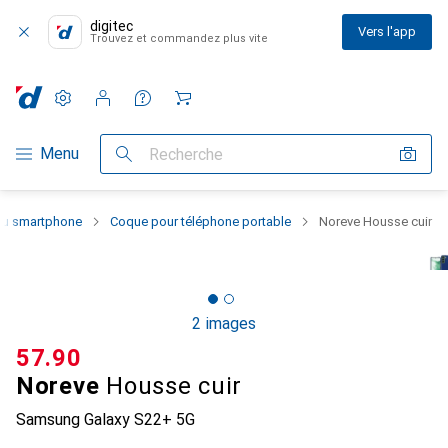
digitec
Vers l'app
Trouvez et commandez plus vite
Paramètres
Compte client
Listes de comparaison
Listes d'envies
Panier
Navigation par catégorie
Menu
Recherche
 du smartphone
Coque pour téléphone portable
Noreve Housse cuir
2 images
CHF
57.90
Noreve
Housse cuir
Samsung Galaxy S22+ 5G