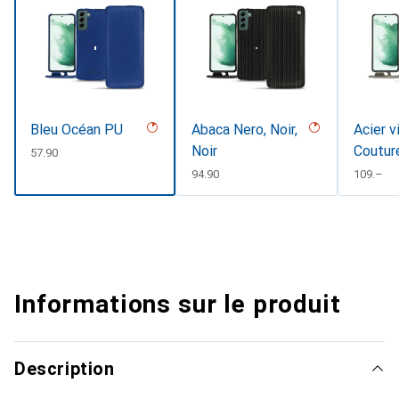
Bleu Océan PU
Abaca Nero, Noir,
Acier v
Noir
Coutur
CHF
57.90
CHF
94.90
CHF
109.–
Informations sur le produit
Description