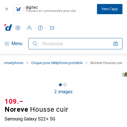
digitec
Vers l'app
Trouvez et commandez plus vite
Paramètres
Compte client
Listes de comparaison
Listes d'envies
Panier
Navigation par catégorie
Menu
Recherche
 du smartphone
Coque pour téléphone portable
Noreve Housse cuir
2 images
CHF
109.–
Noreve
Housse cuir
Samsung Galaxy S22+ 5G