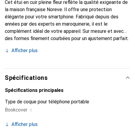
Cet étui en cuir pleine fleur reflète la qualité exigeante de
la maison française Noreve. Il offre une protection
élégante pour votre smartphone. Fabriqué depuis des
années par des experts en maroquinerie, il est le
complément idéal de votre appareil. Sur mesure et avec
des formes finement courbées pour un ajustement parfait.
Un accessoire élégant et l'habit idéal pour votre
Afficher plus
smartphone. La marque Noreve est reconnue
internationalement pour ses produits de haute qualité et
reste toujours un excellent choix pour le client exigeant.
Spécifications
Spécifications principales
Type de coque pour téléphone portable
i
Bookcover
Afficher plus