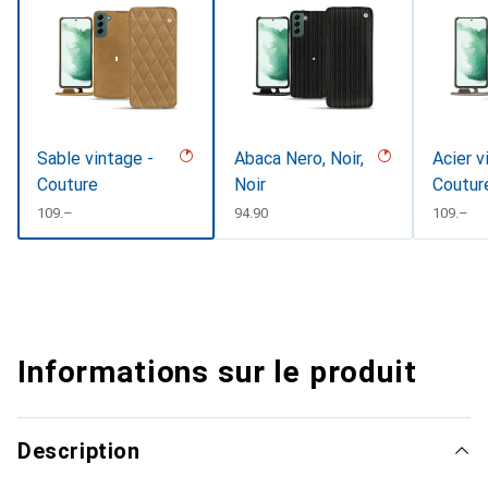
Sable vintage -
Abaca Nero, Noir,
Acier v
Couture
Noir
Coutur
CHF
109.–
CHF
94.90
CHF
109.–
Informations sur le produit
Description