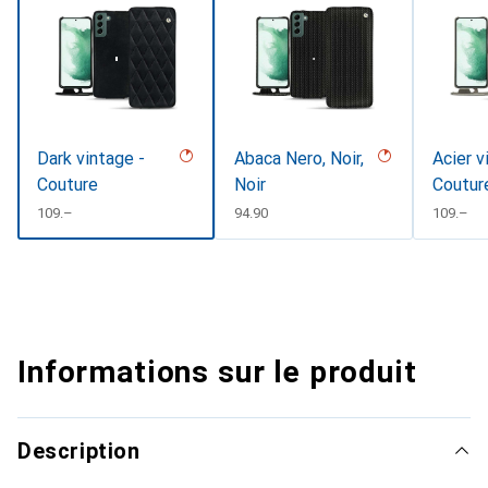
Dark vintage -
Abaca Nero, Noir,
Acier v
Couture
Noir
Coutur
CHF
109.–
CHF
94.90
CHF
109.–
Informations sur le produit
Description