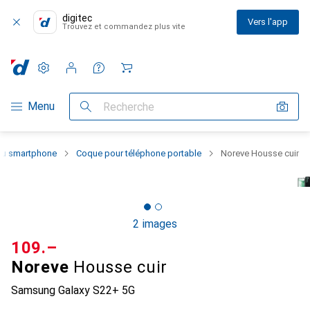
digitec
Vers l'app
Trouvez et commandez plus vite
Paramètres
Compte client
Listes de comparaison
Listes d'envies
Panier
Navigation par catégorie
Menu
Recherche
 du smartphone
Coque pour téléphone portable
Noreve Housse cuir
2 images
CHF
109.–
Noreve
Housse cuir
Samsung Galaxy S22+ 5G