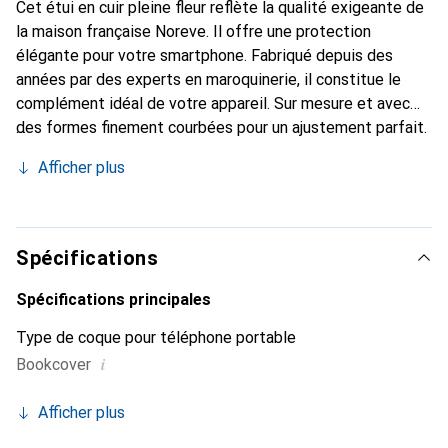
Cet étui en cuir pleine fleur reflète la qualité exigeante de
la maison française Noreve. Il offre une protection
élégante pour votre smartphone. Fabriqué depuis des
années par des experts en maroquinerie, il constitue le
complément idéal de votre appareil. Sur mesure et avec
des formes finement courbées pour un ajustement parfait.
Un accessoire élégant et l'habit idéal pour votre
Afficher plus
smartphone. La marque Noreve est reconnue
internationalement pour ses produits de haute qualité et
reste toujours un excellent choix pour le client exigeant.
Spécifications
Spécifications principales
Type de coque pour téléphone portable
i
Bookcover
Afficher plus