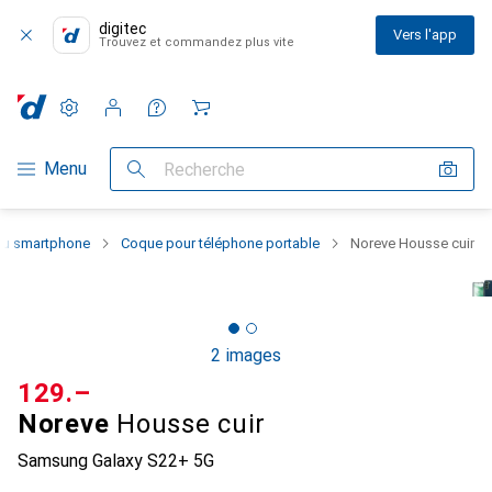
digitec
Vers l'app
Trouvez et commandez plus vite
Paramètres
Compte client
Listes de comparaison
Listes d'envies
Panier
Navigation par catégorie
Menu
Recherche
 du smartphone
Coque pour téléphone portable
Noreve Housse cuir
2 images
CHF
129.–
Noreve
Housse cuir
Samsung Galaxy S22+ 5G