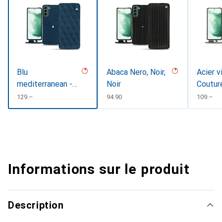
Blu
Abaca Nero, Noir,
Acier v
mediterranean -
Noir
Coutur
Couture
CHF
129.–
CHF
94.90
CHF
109.–
Informations sur le produit
Description