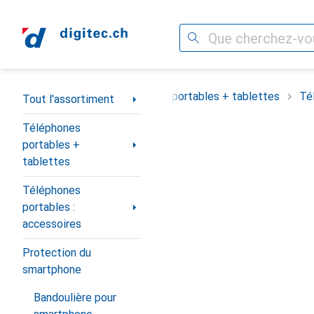
Recherche
Navigation par catégorie
Tout l'assortiment
Téléphones portables + tablettes
Té
Tout l'assortiment
Téléphones
portables +
tablettes
Téléphones
portables :
accessoires
Protection du
smartphone
Bandoulière pour