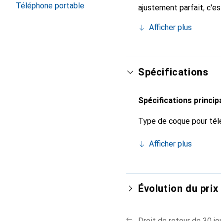
Téléphone portable
ajustement parfait, c'e
Noreve est reconnue int
Afficher plus
choix pour le client exi
Spécifications
Spécifications princip
Type de coque pour tél
Afficher plus
Évolution du prix
Droit de retour de 30 jo