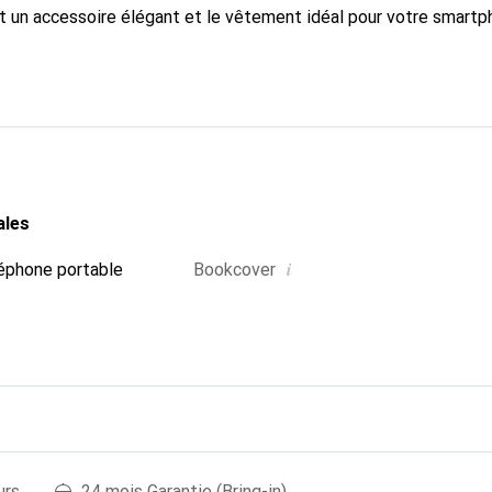
st un accessoire élégant et le vêtement idéal pour votre smart
ernationalement pour ses produits de haute qualité et constitu
geant.
ales
i
éphone portable
Bookcover
urs
24 mois Garantie (Bring-in)