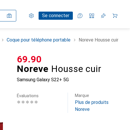
Paramètres
Compte client
Listes de comparaison
Listes d'envies
Panier
Se connecter
Coque pour téléphone portable
Noreve Housse cuir
CHF
69.90
Noreve
Housse cuir
Samsung Galaxy S22+ 5G
Marque
Évaluations
Plus de produits
Noreve