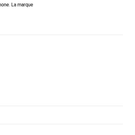
phone. La marque
e toujours un bon