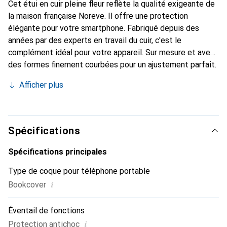
Cet étui en cuir pleine fleur reflète la qualité exigeante de
la maison française Noreve. Il offre une protection
élégante pour votre smartphone. Fabriqué depuis des
années par des experts en travail du cuir, c'est le
complément idéal pour votre appareil. Sur mesure et avec
des formes finement courbées pour un ajustement parfait.
Un accessoire élégant et l'habit idéal pour votre
Afficher plus
smartphone. La marque Noreve est reconnue
internationalement pour ses produits de haute qualité et
constitue toujours un bon choix pour le client exigeant.
Spécifications
Spécifications principales
Type de coque pour téléphone portable
i
Bookcover
Éventail de fonctions
i
Protection antichoc