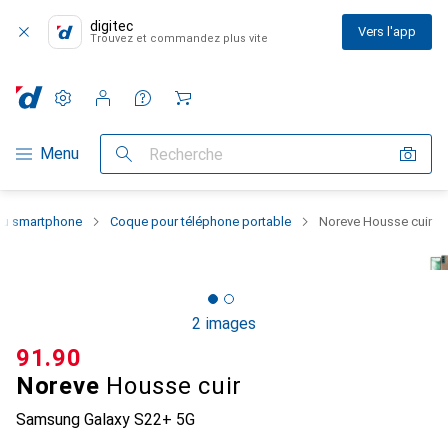
digitec
Vers l'app
Trouvez et commandez plus vite
Paramètres
Compte client
Listes de comparaison
Listes d'envies
Panier
Navigation par catégorie
Menu
Recherche
 du smartphone
Coque pour téléphone portable
Noreve Housse cuir
2 images
CHF
91.90
Noreve
Housse cuir
Samsung Galaxy S22+ 5G