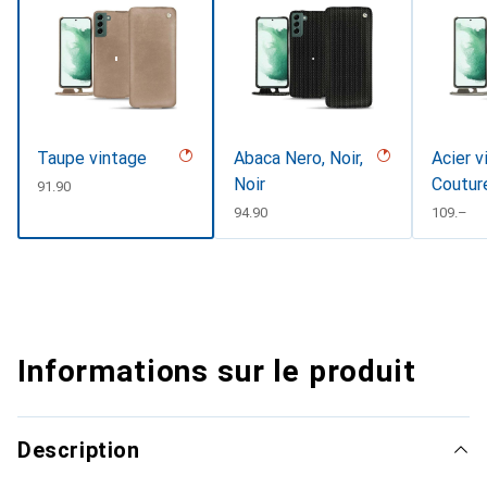
Taupe vintage
Abaca Nero, Noir,
Acier v
Noir
Coutur
CHF
91.90
CHF
94.90
CHF
109.–
Informations sur le produit
Description