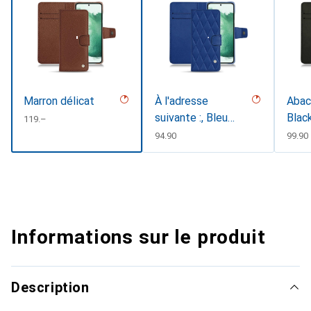
Marron délicat
À l'adresse
Abaca
suivante :, Bleu
Blac
CHF
119.–
oc&eacutecutede
CHF
94.90
CHF
99.90
nt
Informations sur le produit
Description