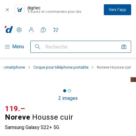
digitec
Vers l'app
Trouvez et commandez plus vite
Paramètres
Compte client
Listes de comparaison
Listes d'envies
Panier
Navigation par catégorie
Menu
Recherche
 du smartphone
Coque pour téléphone portable
Noreve Housse cuir
2 images
CHF
119.–
Noreve
Housse cuir
Samsung Galaxy S22+ 5G