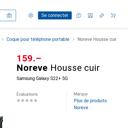
Paramètres
Compte client
Listes de comparaison
Listes d'envies
Panier
Se connecter
Coque pour téléphone portable
Noreve Housse cuir
CHF
159.–
Noreve
Housse cuir
Samsung Galaxy S22+ 5G
Marque
Évaluations
Plus de produits
Noreve