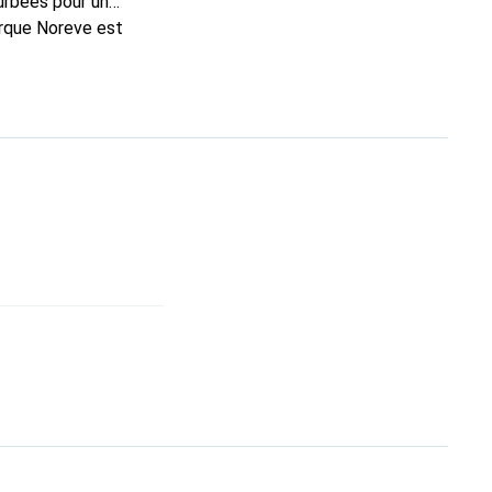
urbées pour un
arque Noreve est
oix pour le client