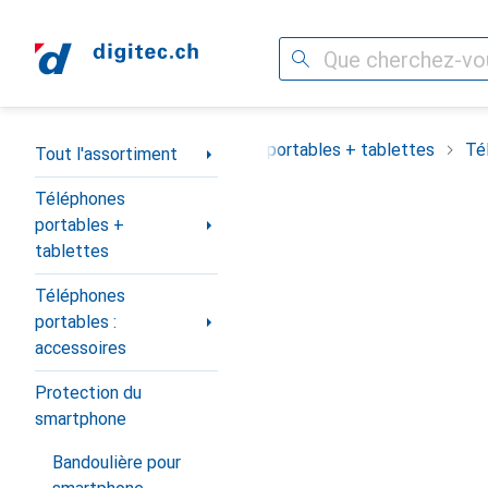
Recherche
Navigation par catégorie
Tout l'assortiment
Téléphones portables + tablettes
Té
Tout l'assortiment
Téléphones
portables +
tablettes
Téléphones
portables :
accessoires
Protection du
smartphone
Bandoulière pour