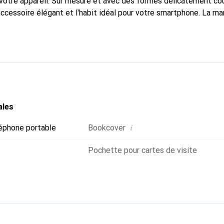
votre appareil. Sur mesure et avec des formes délicatement co
accessoire élégant et l'habit idéal pour votre smartphone. La m
ment pour ses produits de haute qualité et reste un excellent ch
ales
i
éphone portable
Bookcover
Pochette pour cartes de visite