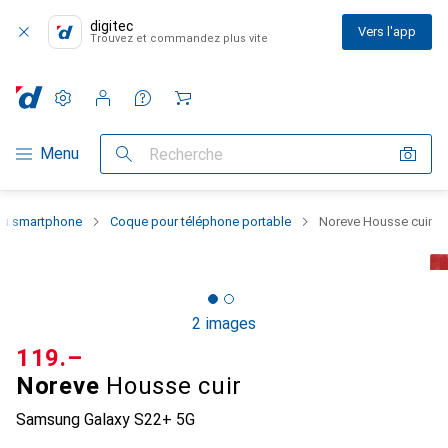
digitec
Vers l'app
Trouvez et commandez plus vite
Paramètres
Compte client
Listes de comparaison
Listes d'envies
Panier
Navigation par catégorie
Menu
Recherche
 du smartphone
Coque pour téléphone portable
Noreve Housse cuir
2 images
CHF
119.–
Noreve
Housse cuir
Samsung Galaxy S22+ 5G