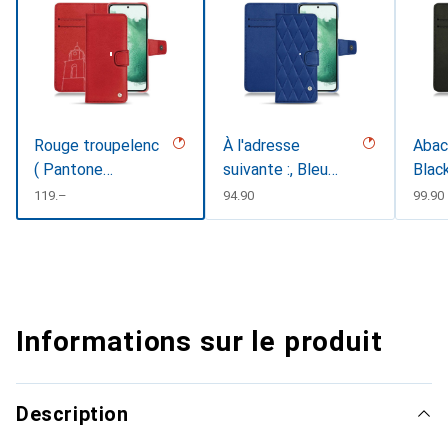
Rouge troupelenc
À l'adresse
Abaca
( Pantone
suivante :, Bleu
Blac
#AB191A )
oc&eacutecutede
CHF
119.–
CHF
94.90
CHF
99.90
nt
Informations sur le produit
Description