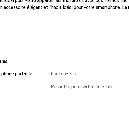
 idéal pour votre appareil. Sur mesure et avec des formes fin
Un accessoire élégant et l'habit idéal pour votre smartphone. L
al pour ses produits de haute qualité et reste toujours un excell
ales
i
éphone portable
Bookcover
Pochette pour cartes de visite