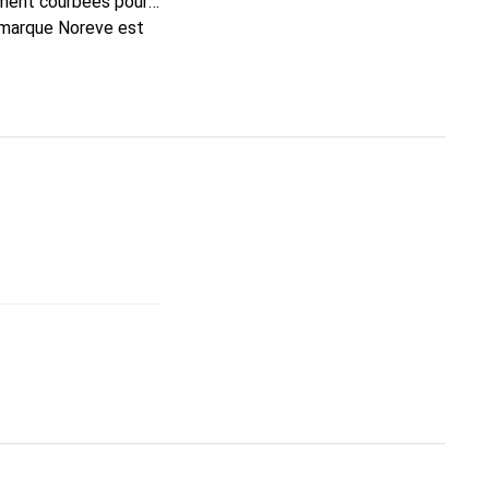
ement courbées pour
a marque Noreve est
ent choix pour le