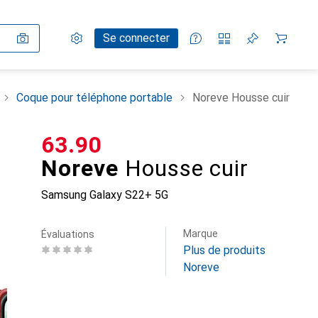
Paramètres
Compte client
Listes de comparaison
Listes d'envies
Panier
Se connecter
Coque pour téléphone portable
Noreve Housse cuir
CHF
63.90
Noreve
Housse cuir
Samsung Galaxy S22+ 5G
Marque
Évaluations
Plus de produits
Noreve