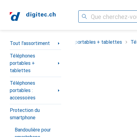
Recherche
Navigation par catégorie
Tout l'assortiment
Téléphones portables + tablettes
Té
Tout l'assortiment
Téléphones
portables +
tablettes
Téléphones
portables :
accessoires
Protection du
smartphone
Bandoulière pour