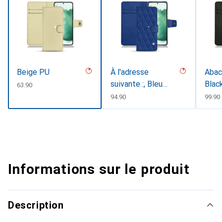
Beige PU
À l'adresse
Abaca
suivante :, Bleu
Blac
CHF
63.90
oc&eacutecutede
CHF
94.90
CHF
99.90
nt
Informations sur le produit
Description