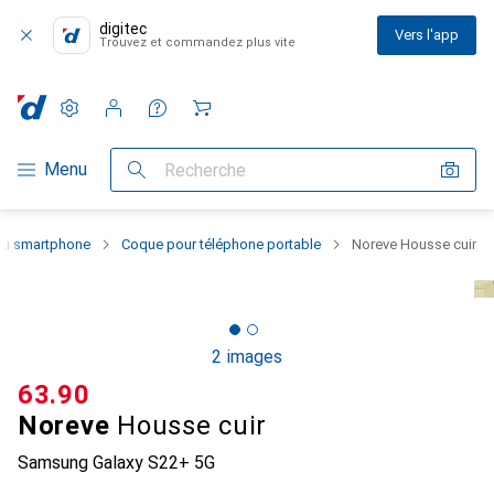
digitec
Vers l'app
Trouvez et commandez plus vite
Paramètres
Compte client
Listes de comparaison
Listes d'envies
Panier
Navigation par catégorie
Menu
Recherche
 du smartphone
Coque pour téléphone portable
Noreve Housse cuir
2 images
CHF
63.90
Noreve
Housse cuir
Samsung Galaxy S22+ 5G