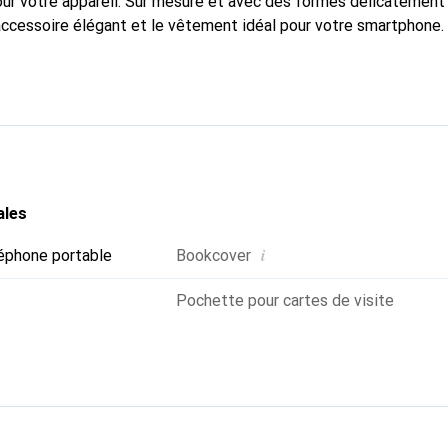
pour votre appareil. Sur mesure et avec des formes délicatement
accessoire élégant et le vêtement idéal pour votre smartphone
nalement pour ses produits de haute qualité et constitue toujou
ales
i
éphone portable
Bookcover
Pochette pour cartes de visite