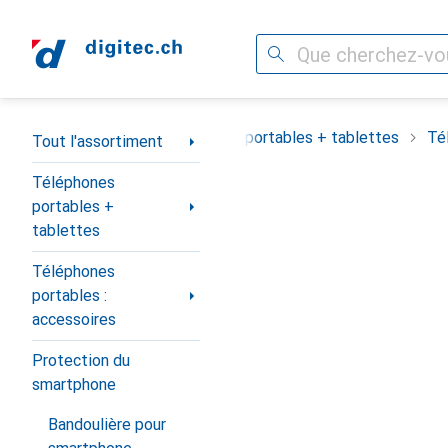
Recherche
Navigation par catégorie
Tout l'assortiment
Téléphones portables + tablettes
Té
Tout l'assortiment
Téléphones
portables +
tablettes
Téléphones
portables :
accessoires
Protection du
smartphone
Bandoulière pour