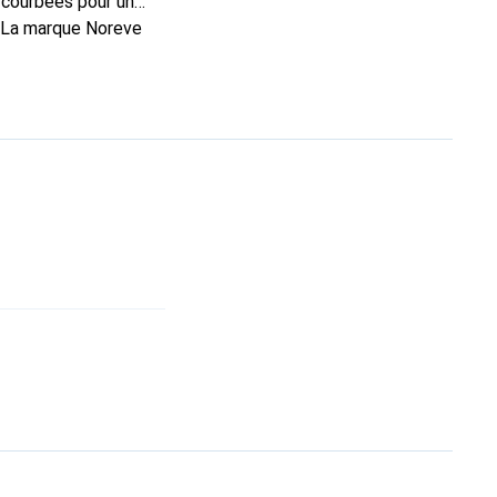
 courbées pour un
. La marque Noreve
rs un bon choix pour