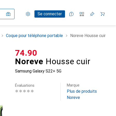
Paramètres
Compte client
Listes de comparaison
Listes d'envies
Panier
Se connecter
Coque pour téléphone portable
Noreve Housse cuir
CHF
74.90
Noreve
Housse cuir
Samsung Galaxy S22+ 5G
Marque
Évaluations
Plus de produits
Noreve