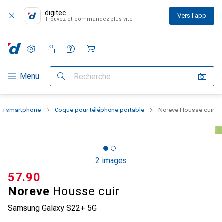
digitec
Vers l'app
Trouvez et commandez plus vite
Paramètres
Compte client
Listes de comparaison
Listes d'envies
Panier
Navigation par catégorie
Menu
Recherche
 du smartphone
Coque pour téléphone portable
Noreve Housse cuir
2 images
CHF
57.90
Noreve
Housse cuir
Samsung Galaxy S22+ 5G