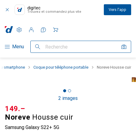
digitec
Vers l'app
Trouvez et commandez plus vite
Paramètres
Compte client
Listes de comparaison
Listes d'envies
Panier
Navigation par catégorie
Menu
Recherche
 du smartphone
Coque pour téléphone portable
Noreve Housse cuir
2 images
CHF
149.–
Noreve
Housse cuir
Samsung Galaxy S22+ 5G