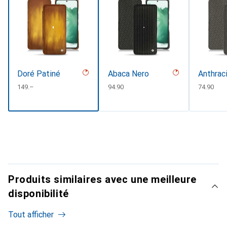
Doré Patiné
Abaca Nero
Anthrac
CHF
149.–
CHF
94.90
CHF
74.90
Produits similaires avec une meilleure
disponibilité
Tout afficher