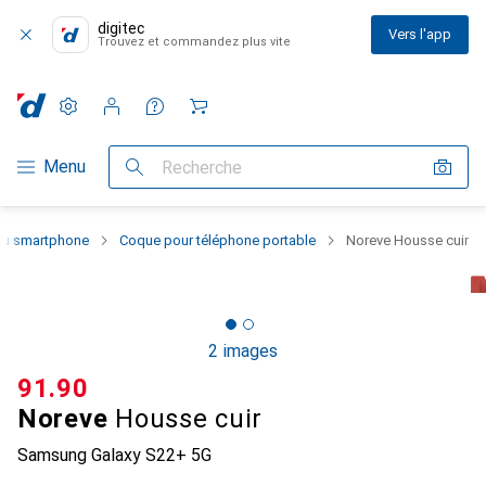
digitec
Vers l'app
Trouvez et commandez plus vite
Paramètres
Compte client
Listes de comparaison
Listes d'envies
Panier
Navigation par catégorie
Menu
Recherche
 du smartphone
Coque pour téléphone portable
Noreve Housse cuir
2 images
CHF
91.90
Noreve
Housse cuir
Samsung Galaxy S22+ 5G