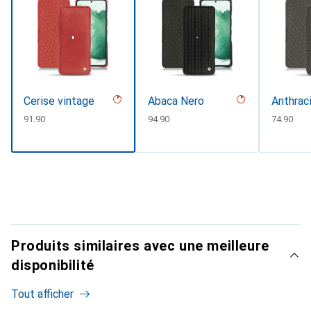
Cerise vintage
Abaca Nero
Anthrac
CHF
91.90
CHF
94.90
CHF
74.90
Produits similaires avec une meilleure
disponibilité
Tout afficher