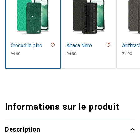
Crocodile pino
Abaca Nero
Anthrac
CHF
94.90
CHF
94.90
CHF
74.90
Informations sur le produit
Description