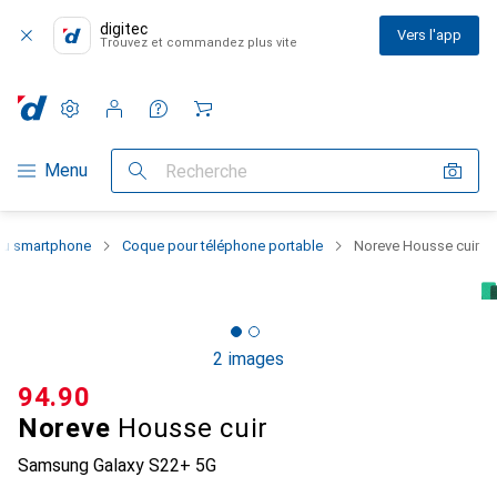
digitec
Vers l'app
Trouvez et commandez plus vite
Paramètres
Compte client
Listes de comparaison
Listes d'envies
Panier
Navigation par catégorie
Menu
Recherche
 du smartphone
Coque pour téléphone portable
Noreve Housse cuir
2 images
CHF
94.90
Noreve
Housse cuir
Samsung Galaxy S22+ 5G