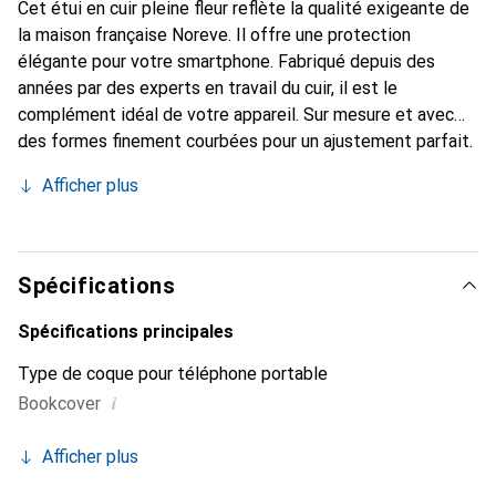
Cet étui en cuir pleine fleur reflète la qualité exigeante de
la maison française Noreve. Il offre une protection
élégante pour votre smartphone. Fabriqué depuis des
années par des experts en travail du cuir, il est le
complément idéal de votre appareil. Sur mesure et avec
des formes finement courbées pour un ajustement parfait.
Un accessoire élégant et l'habit idéal pour votre
Afficher plus
smartphone. La marque Noreve est internationalement
reconnue pour ses produits de haute qualité et constitue
toujours un bon choix pour le client exigeant.
Spécifications
Spécifications principales
Type de coque pour téléphone portable
i
Bookcover
Afficher plus