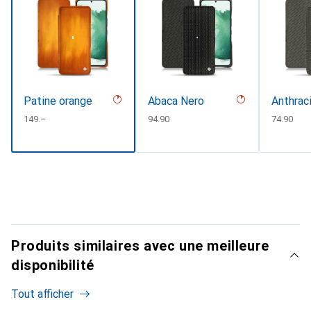
Patine orange
Abaca Nero
Anthrac
CHF
149.–
CHF
94.90
CHF
74.90
Produits similaires avec une meilleure
disponibilité
Tout afficher