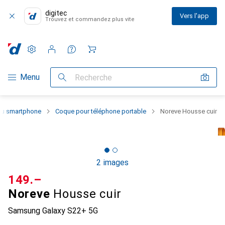
digitec
Vers l'app
Trouvez et commandez plus vite
Paramètres
Compte client
Listes de comparaison
Listes d'envies
Panier
Navigation par catégorie
Menu
Recherche
 du smartphone
Coque pour téléphone portable
Noreve Housse cuir
2 images
CHF
149.–
Noreve
Housse cuir
Samsung Galaxy S22+ 5G