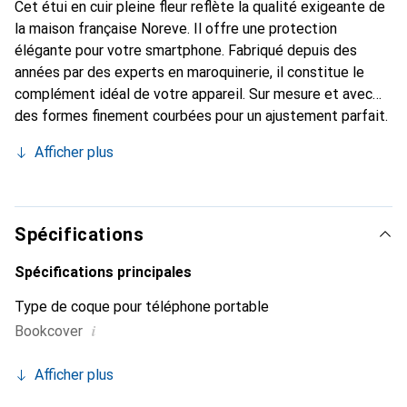
Cet étui en cuir pleine fleur reflète la qualité exigeante de
la maison française Noreve. Il offre une protection
élégante pour votre smartphone. Fabriqué depuis des
années par des experts en maroquinerie, il constitue le
complément idéal de votre appareil. Sur mesure et avec
des formes finement courbées pour un ajustement parfait.
Un accessoire élégant et l'habit idéal pour votre
Afficher plus
smartphone. La marque Noreve est reconnue
internationalement pour ses produits de haute qualité et
reste toujours un bon choix pour le client exigeant.
Spécifications
Spécifications principales
Type de coque pour téléphone portable
i
Bookcover
Afficher plus