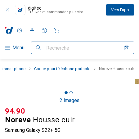
digitec
Vers l'app
Trouvez et commandez plus vite
Paramètres
Compte client
Listes de comparaison
Listes d'envies
Panier
Navigation par catégorie
Menu
Recherche
 du smartphone
Coque pour téléphone portable
Noreve Housse cuir
2 images
CHF
94.90
Noreve
Housse cuir
Samsung Galaxy S22+ 5G