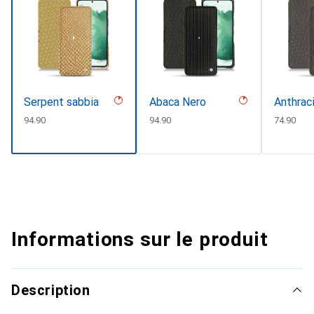
Serpent sabbia
Abaca Nero
Anthrac
CHF
94.90
CHF
94.90
CHF
74.90
Informations sur le produit
Description