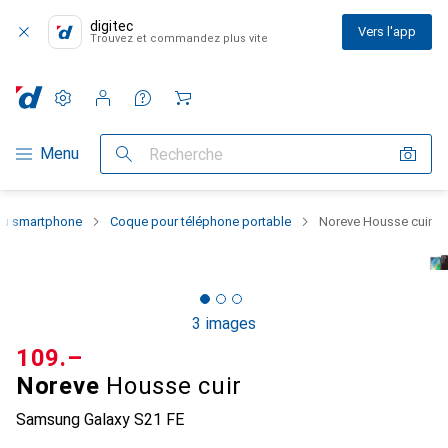
digitec
Vers l'app
Trouvez et commandez plus vite
Paramètres
Compte client
Listes de comparaison
Listes d'envies
Panier
Navigation par catégorie
Menu
Recherche
 du smartphone
Coque pour téléphone portable
Noreve Housse cuir
3 images
CHF
109.–
Noreve
Housse cuir
Samsung Galaxy S21 FE