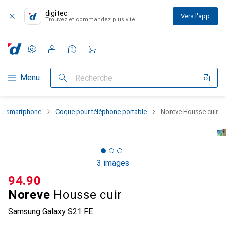
digitec
Vers l'app
Trouvez et commandez plus vite
Paramètres
Compte client
Listes de comparaison
Listes d'envies
Panier
Navigation par catégorie
Menu
Recherche
 du smartphone
Coque pour téléphone portable
Noreve Housse cuir
3 images
CHF
94.90
Noreve
Housse cuir
Samsung Galaxy S21 FE