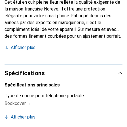
Cet étui en cuir pleine fleur reflète la qualité exigeante de
la maison française Noreve. Il offre une protection
élégante pour votre smartphone. Fabriqué depuis des
années par des experts en maroquinerie, il est le
complément idéal de votre appareil. Sur mesure et avec
des formes finement courbées pour un ajustement parfait.
Un accessoire élégant et l'habit idéal pour votre
Afficher plus
smartphone. La marque Noreve est reconnue
internationalement pour ses produits de haute qualité et
est toujours un excellent choix pour le client exigeant.
Spécifications
Spécifications principales
Type de coque pour téléphone portable
i
Bookcover
Afficher plus