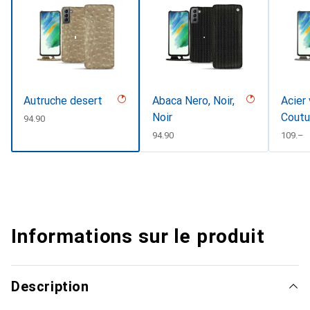
Autruche desert
Abaca Nero, Noir,
Acier 
Noir
Coutu
CHF
94.90
CHF
94.90
CHF
109.–
Informations sur le produit
Description