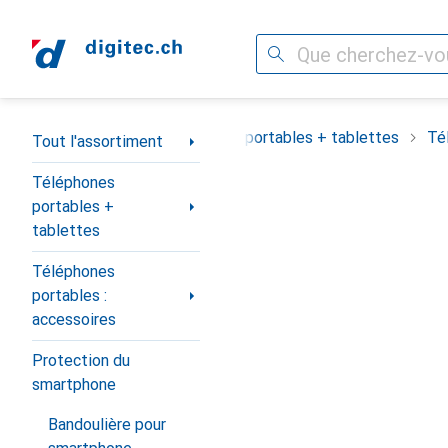
Recherche
Navigation par catégorie
Tout l'assortiment
Téléphones portables + tablettes
Té
Tout l'assortiment
Téléphones
portables +
tablettes
Téléphones
portables :
accessoires
Protection du
smartphone
Bandoulière pour