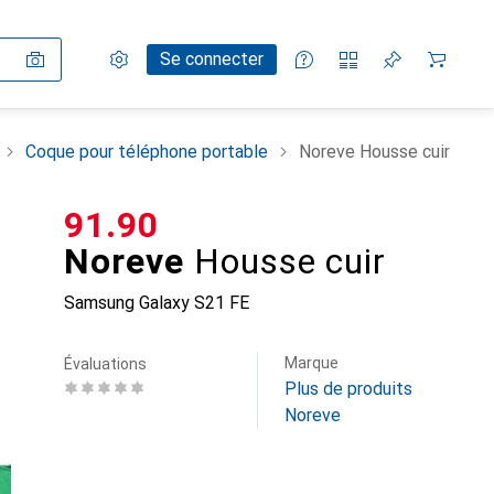
Paramètres
Compte client
Listes de comparaison
Listes d'envies
Panier
Se connecter
Coque pour téléphone portable
Noreve Housse cuir
CHF
91.90
Noreve
Housse cuir
Samsung Galaxy S21 FE
Marque
Évaluations
Plus de produits
Noreve