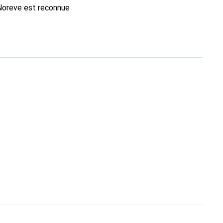
 Noreve est reconnue
 choix pour le client