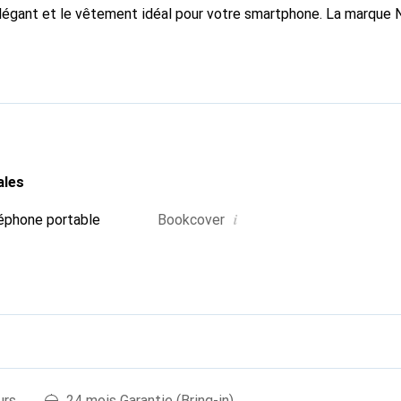
élégant et le vêtement idéal pour votre smartphone. La marque
ses produits de haute qualité et constitue toujours un excellent
ales
i
éphone portable
Bookcover
urs
24 mois Garantie (Bring-in)