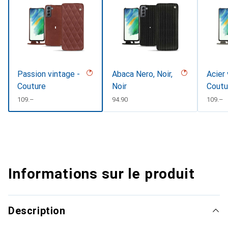
Passion vintage -
Abaca Nero, Noir,
Acier 
Couture
Noir
Coutu
CHF
109.–
CHF
94.90
CHF
109.–
Informations sur le produit
Description