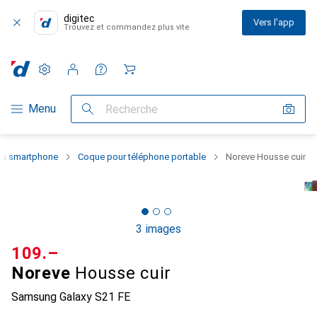
digitec
Vers l'app
Trouvez et commandez plus vite
Paramètres
Compte client
Listes de comparaison
Listes d'envies
Panier
Navigation par catégorie
Menu
Recherche
 du smartphone
Coque pour téléphone portable
Noreve Housse cuir
3 images
CHF
109.–
Noreve
Housse cuir
Samsung Galaxy S21 FE