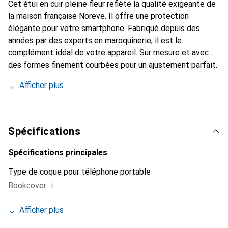
Cet étui en cuir pleine fleur reflète la qualité exigeante de
la maison française Noreve. Il offre une protection
élégante pour votre smartphone. Fabriqué depuis des
années par des experts en maroquinerie, il est le
complément idéal de votre appareil. Sur mesure et avec
des formes finement courbées pour un ajustement parfait.
Un accessoire élégant et l'habit idéal pour votre
Afficher plus
smartphone. La marque Noreve est reconnue
internationalement pour ses produits de haute qualité et
constitue toujours un bon choix pour le client exigeant.
Spécifications
Spécifications principales
Type de coque pour téléphone portable
i
Bookcover
Afficher plus