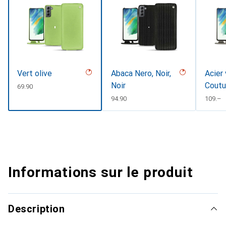
Vert olive
Abaca Nero, Noir,
Acier 
Noir
Coutu
CHF
69.90
CHF
94.90
CHF
109.–
Informations sur le produit
Description