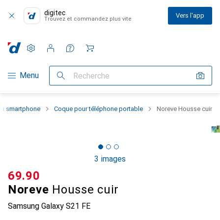
digitec
Vers l'app
Trouvez et commandez plus vite
Paramètres
Compte client
Listes de comparaison
Listes d'envies
Panier
Navigation par catégorie
Menu
Recherche
 du smartphone
Coque pour téléphone portable
Noreve Housse cuir
3 images
CHF
69.90
Noreve
Housse cuir
Samsung Galaxy S21 FE