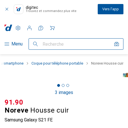
digitec
Vers l'app
Trouvez et commandez plus vite
Paramètres
Compte client
Listes de comparaison
Listes d'envies
Panier
Navigation par catégorie
Menu
Recherche
 du smartphone
Coque pour téléphone portable
Noreve Housse cuir
3 images
CHF
91.90
Noreve
Housse cuir
Samsung Galaxy S21 FE