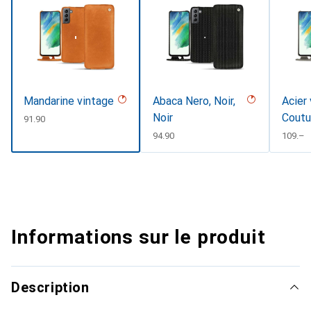
Mandarine vintage
Abaca Nero, Noir,
Acier 
Noir
Coutu
CHF
91.90
CHF
94.90
CHF
109.–
Informations sur le produit
Description