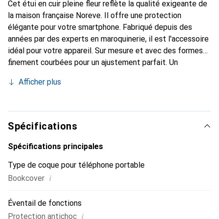
Cet étui en cuir pleine fleur reflète la qualité exigeante de
la maison française Noreve. Il offre une protection
élégante pour votre smartphone. Fabriqué depuis des
années par des experts en maroquinerie, il est l'accessoire
idéal pour votre appareil. Sur mesure et avec des formes
finement courbées pour un ajustement parfait. Un
accessoire élégant et le vêtement idéal pour votre
Afficher plus
smartphone. La marque Noreve est reconnue
internationalement pour ses produits de haute qualité et
constitue toujours un excellent choix pour le client
exigeant.
Spécifications
Spécifications principales
Type de coque pour téléphone portable
i
Bookcover
Éventail de fonctions
i
Protection antichoc