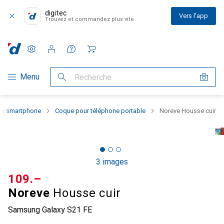
digitec
Vers l'app
Trouvez et commandez plus vite
Paramètres
Compte client
Listes de comparaison
Listes d'envies
Panier
Navigation par catégorie
Menu
Recherche
 du smartphone
Coque pour téléphone portable
Noreve Housse cuir
3 images
CHF
109.–
Noreve
Housse cuir
Samsung Galaxy S21 FE