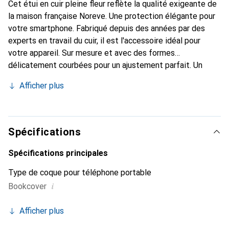
Cet étui en cuir pleine fleur reflète la qualité exigeante de
la maison française Noreve. Une protection élégante pour
votre smartphone. Fabriqué depuis des années par des
experts en travail du cuir, il est l'accessoire idéal pour
votre appareil. Sur mesure et avec des formes
délicatement courbées pour un ajustement parfait. Un
accessoire élégant et le vêtement idéal pour votre
Afficher plus
smartphone. La marque Noreve est reconnue
internationalement pour ses produits de haute qualité et
constitue toujours un excellent choix pour le client
exigeant.
Spécifications
Spécifications principales
Type de coque pour téléphone portable
i
Bookcover
Afficher plus