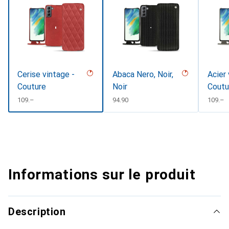
Cerise vintage -
Abaca Nero, Noir,
Acier 
Couture
Noir
Coutu
CHF
109.–
CHF
94.90
CHF
109.–
Informations sur le produit
Description