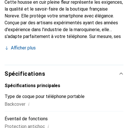
Cette housse en cuir pleine fleur représente les exigences,
la qualité et le savoir-faire de la boutique française
Noreve. Elle protège votre smartphone avec élégance.
Conçue par des artisans expérimentés ayant des années
d'expérience dans l'industrie de la maroquinerie, elle
s'adapte parfaitement à votre téléphone. Sur mesure, ses
courbes délicates lui confèrent une véritable seconde
Afficher plus
peau. Elle devient l'accessoire chic et indispensable pour
votre smartphone. Reconnaître internationalement pour
ses produits de haute qualité, la marque Noreve est un
choix fiable pour une clientèle exigeante.
Spécifications
Spécifications principales
Type de coque pour téléphone portable
i
Backcover
Éventail de fonctions
i
Protection antichoc