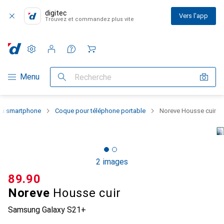
digitec
Vers l'app
Trouvez et commandez plus vite
Paramètres
Compte client
Listes de comparaison
Listes d'envies
Panier
Navigation par catégorie
Menu
Recherche
 du smartphone
Coque pour téléphone portable
Noreve Housse cuir
2 images
CHF
89.90
Noreve
Housse cuir
Samsung Galaxy S21+