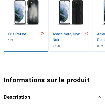
Gris Patine
Abaca Nero, Noir,
Acier
Noir
Cout
CHF
139.–
CHF
77.90
CHF
89.90
Informations sur le produit
Description