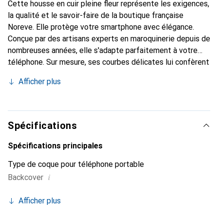
Cette housse en cuir pleine fleur représente les exigences,
la qualité et le savoir-faire de la boutique française
Noreve. Elle protège votre smartphone avec élégance.
Conçue par des artisans experts en maroquinerie depuis de
nombreuses années, elle s'adapte parfaitement à votre
téléphone. Sur mesure, ses courbes délicates lui confèrent
une véritable seconde peau. Elle devient l'accessoire chic
Afficher plus
et indispensable pour votre smartphone. Reconnaître
internationalement pour ses produits de haute qualité, la
marque Noreve est un choix sûr pour une clientèle
exigeante.
Spécifications
Spécifications principales
Type de coque pour téléphone portable
i
Backcover
Afficher plus