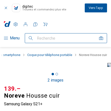
digitec
Vers l'app
Trouvez et commandez plus vite
Paramètres
Compte client
Listes de comparaison
Listes d'envies
Panier
Navigation par catégorie
Menu
Recherche
 du smartphone
Coque pour téléphone portable
Noreve Housse cuir
2 images
CHF
139.–
Noreve
Housse cuir
Samsung Galaxy S21+