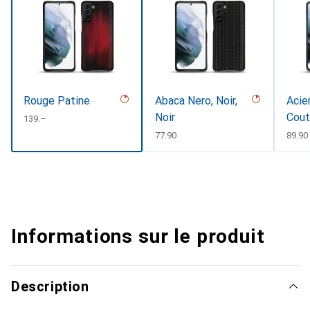
Rouge Patine
Abaca Nero, Noir,
Acier
Noir
Cout
CHF
139.–
CHF
77.90
CHF
89.90
Informations sur le produit
Description