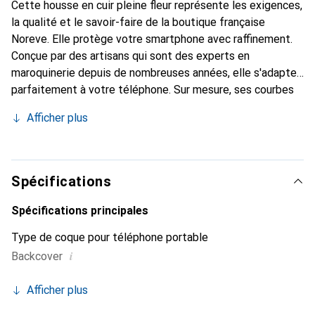
Cette housse en cuir pleine fleur représente les exigences,
la qualité et le savoir-faire de la boutique française
Noreve. Elle protège votre smartphone avec raffinement.
Conçue par des artisans qui sont des experts en
maroquinerie depuis de nombreuses années, elle s'adapte
parfaitement à votre téléphone. Sur mesure, ses courbes
délicates lui confèrent une véritable seconde peau. Elle
Afficher plus
devient un accessoire chic et essentiel de votre
smartphone. Reconnaître internationalement pour ses
produits de haute qualité, la marque Noreve est un choix
sûr pour une clientèle exigeante.
Spécifications
Spécifications principales
Type de coque pour téléphone portable
i
Backcover
Afficher plus