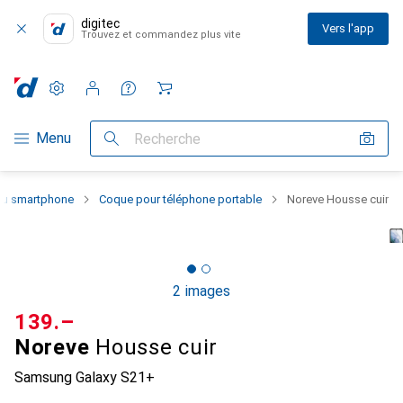
digitec
Vers l'app
Trouvez et commandez plus vite
Paramètres
Compte client
Listes de comparaison
Listes d'envies
Panier
Navigation par catégorie
Menu
Recherche
 du smartphone
Coque pour téléphone portable
Noreve Housse cuir
2 images
CHF
139.–
Noreve
Housse cuir
Samsung Galaxy S21+