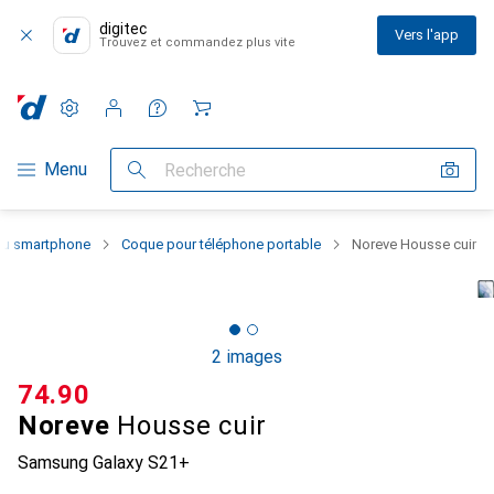
digitec
Vers l'app
Trouvez et commandez plus vite
Paramètres
Compte client
Listes de comparaison
Listes d'envies
Panier
Navigation par catégorie
Menu
Recherche
 du smartphone
Coque pour téléphone portable
Noreve Housse cuir
2 images
CHF
74.90
Noreve
Housse cuir
Samsung Galaxy S21+