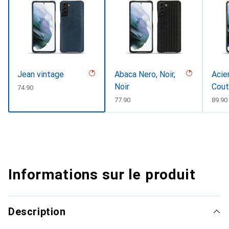
Jean vintage
Abaca Nero, Noir,
Acier
Noir
Cout
CHF
74.90
CHF
77.90
CHF
89.90
Informations sur le produit
Description