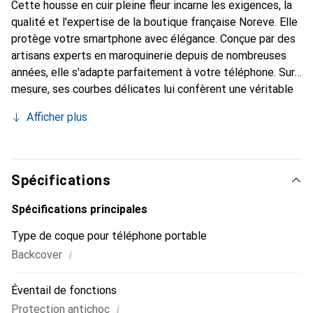
Cette housse en cuir pleine fleur incarne les exigences, la
qualité et l'expertise de la boutique française Noreve. Elle
protège votre smartphone avec élégance. Conçue par des
artisans experts en maroquinerie depuis de nombreuses
années, elle s'adapte parfaitement à votre téléphone. Sur
mesure, ses courbes délicates lui confèrent une véritable
seconde peau. Elle devient l'accessoire chic et
Afficher plus
indispensable de votre smartphone. La marque Noreve est
reconnue internationalement pour la qualité de ses
produits et constitue un choix sûr pour une clientèle
exigeante.
Spécifications
Spécifications principales
Type de coque pour téléphone portable
i
Backcover
Éventail de fonctions
i
Protection antichoc