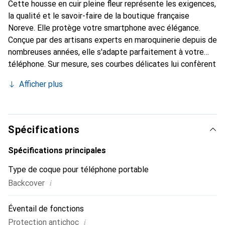
Cette housse en cuir pleine fleur représente les exigences,
la qualité et le savoir-faire de la boutique française
Noreve. Elle protège votre smartphone avec élégance.
Conçue par des artisans experts en maroquinerie depuis de
nombreuses années, elle s'adapte parfaitement à votre
téléphone. Sur mesure, ses courbes délicates lui confèrent
une véritable seconde peau. Elle devient l'accessoire chic
Afficher plus
et indispensable pour votre smartphone. Reconnaître
internationalement pour ses produits de haute qualité, la
marque Noreve est un choix sûr pour une clientèle
exigeante.
Spécifications
Spécifications principales
Type de coque pour téléphone portable
i
Backcover
Éventail de fonctions
i
Protection antichoc