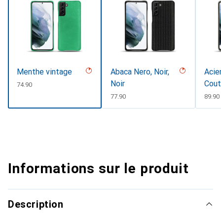
Menthe vintage
Abaca Nero, Noir,
Acier
Noir
Cout
CHF
74.90
CHF
77.90
CHF
89.90
Informations sur le produit
Description