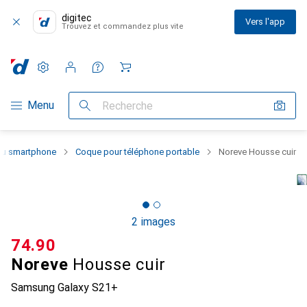
digitec
Vers l'app
Trouvez et commandez plus vite
Paramètres
Compte client
Listes de comparaison
Listes d'envies
Panier
Navigation par catégorie
Menu
Recherche
 du smartphone
Coque pour téléphone portable
Noreve Housse cuir
2 images
CHF
74.90
Noreve
Housse cuir
Samsung Galaxy S21+