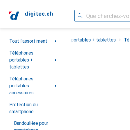
Recherche
Navigation par catégorie
Tout l'assortiment
Téléphones portables + tablettes
Té
Tout l'assortiment
Téléphones
portables +
tablettes
Téléphones
portables :
accessoires
Protection du
smartphone
Bandoulière pour