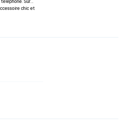
 téléphone. Sur
accessoire chic et
nt pour ses produits