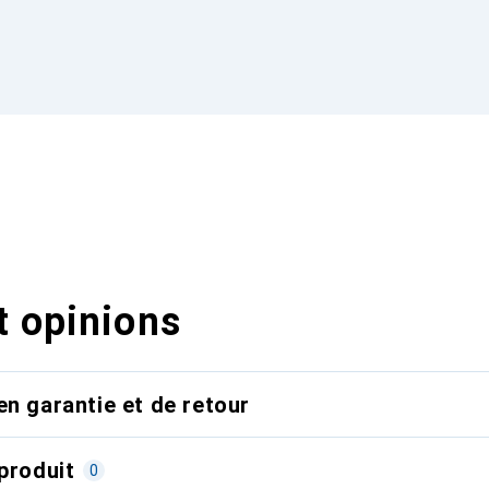
t opinions
en garantie et de retour
produit
0