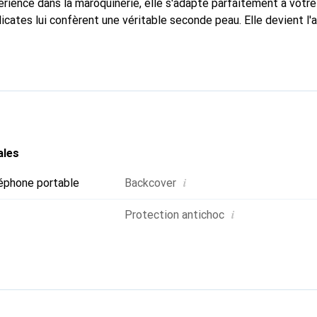
rience dans la maroquinerie, elle s'adapte parfaitement à votre
icates lui confèrent une véritable seconde peau. Elle devient l'
re smartphone. La marque Noreve est reconnue internationaleme
un choix fiable pour une clientèle exigeante.
ales
i
éphone portable
Backcover
i
Protection antichoc