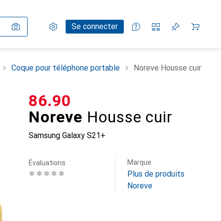
Paramètres
Compte client
Listes de comparaison
Listes d'envies
Panier
Se connecter
Coque pour téléphone portable
Noreve Housse cuir
CHF
86.90
Noreve
Housse cuir
Samsung Galaxy S21+
Marque
Évaluations
Plus de produits
Noreve