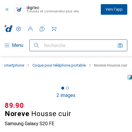
digitec
Vers l'app
Trouvez et commandez plus vite
Paramètres
Compte client
Listes de comparaison
Listes d'envies
Panier
Navigation par catégorie
Menu
Recherche
 du smartphone
Coque pour téléphone portable
Noreve Housse cuir
2 images
CHF
89.90
Noreve
Housse cuir
Samsung Galaxy S20 FE