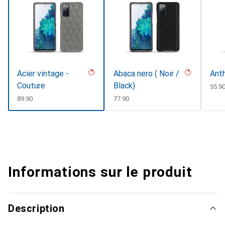
Acier vintage -
Abaca nero ( Noir /
Anth
Couture
Black)
CHF
55.9
CHF
89.90
CHF
77.90
Informations sur le produit
Description