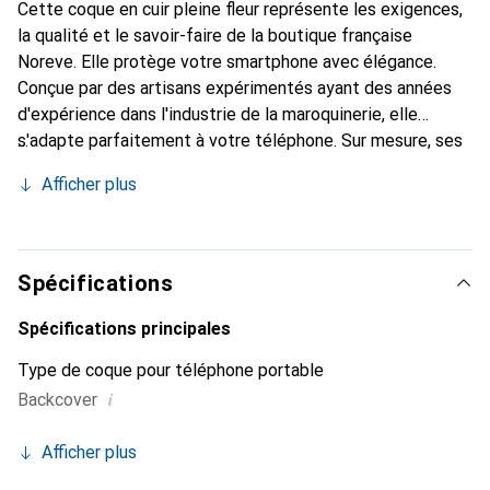
Cette coque en cuir pleine fleur représente les exigences,
la qualité et le savoir-faire de la boutique française
Noreve. Elle protège votre smartphone avec élégance.
Conçue par des artisans expérimentés ayant des années
d'expérience dans l'industrie de la maroquinerie, elle
s'adapte parfaitement à votre téléphone. Sur mesure, ses
courbes délicates lui confèrent une véritable seconde
Afficher plus
peau. Elle devient l'accessoire chic et indispensable pour
votre smartphone. La marque Noreve est reconnue
internationalement pour ses produits de haute qualité et
constitue un choix fiable pour une clientèle exigeante.
Spécifications
Spécifications principales
Type de coque pour téléphone portable
i
Backcover
Afficher plus