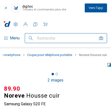
digitec
Vers l'app
Trouvez et commandez plus vite
Paramètres
Compte client
Listes de comparaison
Listes d'envies
Panier
Navigation par catégorie
Menu
Recherche
 du smartphone
Coque pour téléphone portable
Noreve Housse cuir
2 images
CHF
89.90
Noreve
Housse cuir
Samsung Galaxy S20 FE