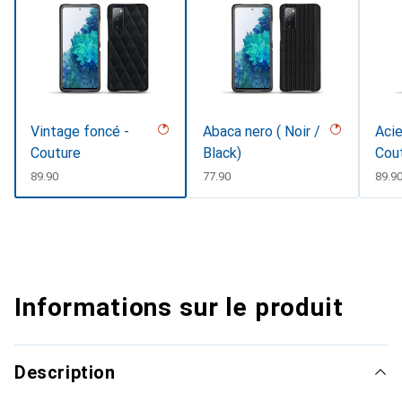
Vintage foncé -
Abaca nero ( Noir /
Acie
Couture
Black)
Cou
CHF
89.90
CHF
77.90
CHF
89.9
Informations sur le produit
Description