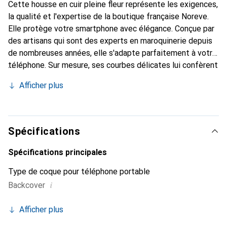
Cette housse en cuir pleine fleur représente les exigences,
la qualité et l'expertise de la boutique française Noreve.
Elle protège votre smartphone avec élégance. Conçue par
des artisans qui sont des experts en maroquinerie depuis
de nombreuses années, elle s'adapte parfaitement à votre
téléphone. Sur mesure, ses courbes délicates lui confèrent
une véritable seconde peau. Elle devient l'accessoire chic
Afficher plus
et indispensable pour votre smartphone. Reconnaître
internationalement pour ses produits de haute qualité, la
marque Noreve est un choix sûr pour une clientèle
exigeante.
Spécifications
Spécifications principales
Type de coque pour téléphone portable
i
Backcover
Afficher plus