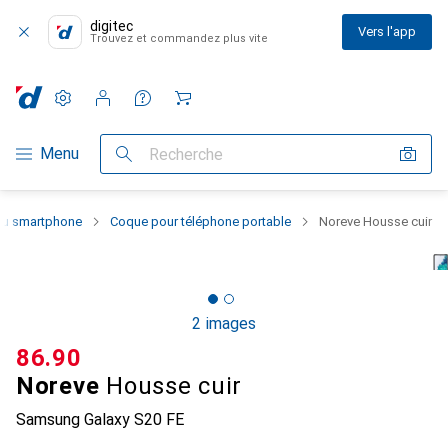
digitec
Vers l'app
Trouvez et commandez plus vite
Paramètres
Compte client
Listes de comparaison
Listes d'envies
Panier
Navigation par catégorie
Menu
Recherche
 du smartphone
Coque pour téléphone portable
Noreve Housse cuir
2 images
CHF
86.90
Noreve
Housse cuir
Samsung Galaxy S20 FE