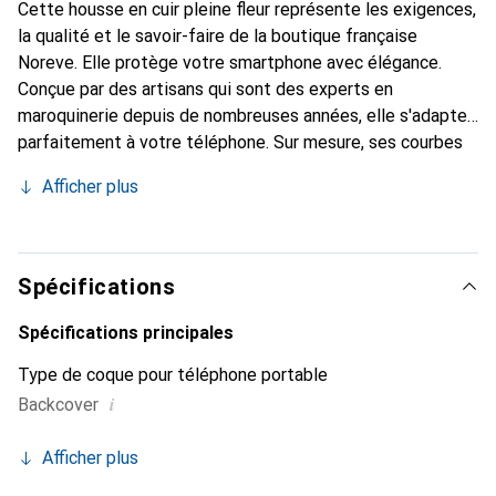
Cette housse en cuir pleine fleur représente les exigences,
la qualité et le savoir-faire de la boutique française
Noreve. Elle protège votre smartphone avec élégance.
Conçue par des artisans qui sont des experts en
maroquinerie depuis de nombreuses années, elle s'adapte
parfaitement à votre téléphone. Sur mesure, ses courbes
délicates lui donnent une véritable seconde peau. Elle
Afficher plus
devient l'accessoire stylé et indispensable pour votre
smartphone. Reconnu internationalement pour ses
produits de haute qualité, la marque Noreve est un choix
sûr pour une clientèle exigeante.
Spécifications
Spécifications principales
Type de coque pour téléphone portable
i
Backcover
Afficher plus