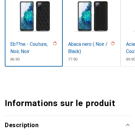
Eb??ne - Couture,
Abaca nero ( Noir /
Acie
Noir, Noir
Black)
Cou
CHF
86.90
CHF
77.90
CHF
89.9
Informations sur le produit
Description