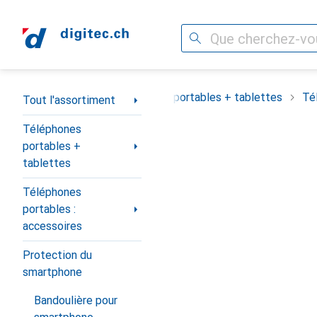
Recherche
Navigation par catégorie
Tout l'assortiment
Téléphones portables + tablettes
Té
Tout l'assortiment
Téléphones
portables +
tablettes
Téléphones
portables :
accessoires
Protection du
smartphone
Bandoulière pour