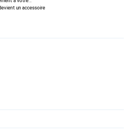
tement à votre
devient un accessoire
produits de haute