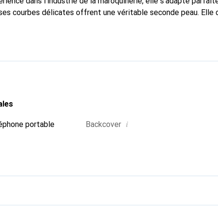
rience dans l'industrie de la maroquinerie, elle s'adapte parfai
ses courbes délicates offrent une véritable seconde peau. Elle 
our votre smartphone. Reconnaître internationalement pour ses 
e est un choix fiable pour une clientèle exigeante.
ales
i
éphone portable
Backcover