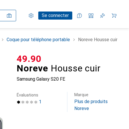
Paramètres
Compte client
Listes de comparaison
Listes d'envies
Panier
Se connecter
Coque pour téléphone portable
Noreve Housse cuir
CHF
49.90
Noreve
Housse cuir
Samsung Galaxy S20 FE
Marque
Évaluations
Plus de produits
1
Noreve