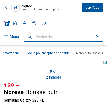
digitec
Vers l'app
Trouvez et commandez plus vite
Paramètres
Compte client
Listes de comparaison
Listes d'envies
Panier
Navigation par catégorie
Menu
Recherche
 du smartphone
Coque pour téléphone portable
Noreve Housse cuir
2 images
CHF
139.–
Noreve
Housse cuir
Samsung Galaxy S20 FE