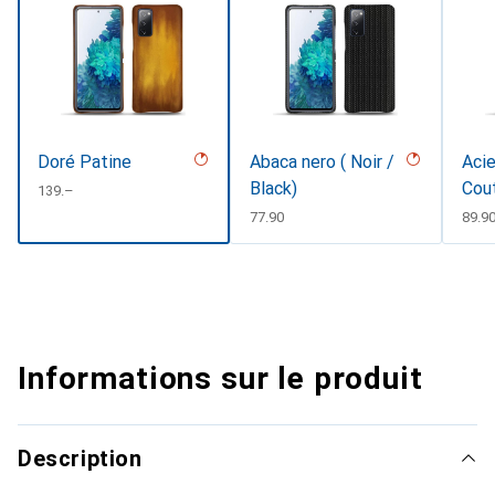
Doré Patine
Abaca nero ( Noir /
Acie
Black)
Cou
CHF
139.–
CHF
77.90
CHF
89.9
Informations sur le produit
Description