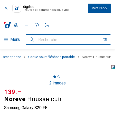
digitec
Vers l'app
Trouvez et commandez plus vite
Paramètres
Compte client
Listes de comparaison
Listes d'envies
Panier
Navigation par catégorie
Menu
Recherche
 du smartphone
Coque pour téléphone portable
Noreve Housse cuir
2 images
CHF
139.–
Noreve
Housse cuir
Samsung Galaxy S20 FE