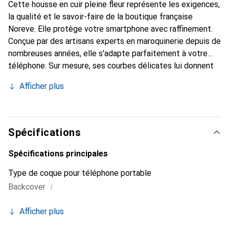
Cette housse en cuir pleine fleur représente les exigences,
la qualité et le savoir-faire de la boutique française
Noreve. Elle protège votre smartphone avec raffinement.
Conçue par des artisans experts en maroquinerie depuis de
nombreuses années, elle s'adapte parfaitement à votre
téléphone. Sur mesure, ses courbes délicates lui donnent
une véritable seconde peau. Elle devient un accessoire
Afficher plus
chic et essentiel de votre smartphone. Reconnaissante à
l'international pour ses produits de haute qualité, la
marque Noreve est un choix sûr pour une clientèle
exigeante.
Spécifications
Spécifications principales
Type de coque pour téléphone portable
i
Backcover
Afficher plus