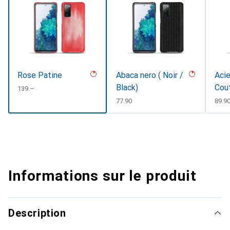
Rose Patine
Abaca nero ( Noir /
Acie
Black)
Cou
CHF
139.–
CHF
77.90
CHF
89.9
Informations sur le produit
Description