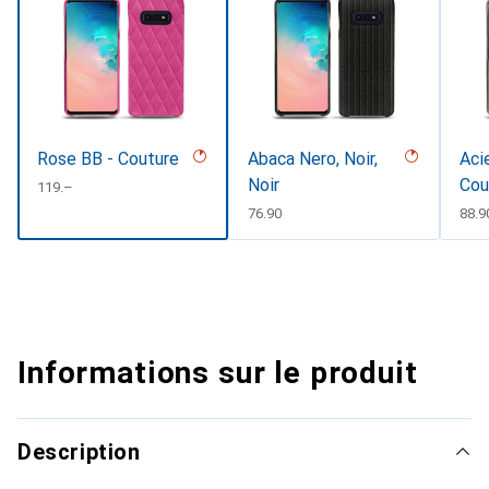
Rose BB - Couture
Abaca Nero, Noir,
Acie
Noir
Cou
CHF
119.–
CHF
76.90
CHF
88.9
Informations sur le produit
Description