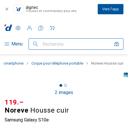
digitec
Vers l'app
Trouvez et commandez plus vite
Paramètres
Compte client
Listes de comparaison
Listes d'envies
Panier
Navigation par catégorie
Menu
Recherche
 du smartphone
Coque pour téléphone portable
Noreve Housse cuir
2 images
CHF
119.–
Noreve
Housse cuir
Samsung Galaxy S10e